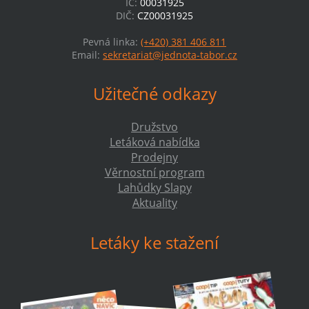
IČ:
00031925
DIČ:
CZ00031925
Pevná linka:
(+420) 381 406 811
Email:
sekretariat@jednota-tabor.cz
Užitečné odkazy
Družstvo
Letáková nabídka
Prodejny
Věrnostní program
Lahůdky Slapy
Aktuality
Letáky ke stažení