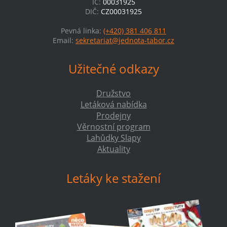
IČ:
00031925
DIČ:
CZ00031925
Pevná linka:
(+420) 381 406 811
Email:
sekretariat@jednota-tabor.cz
Užitečné odkazy
Družstvo
Letáková nabídka
Prodejny
Věrnostní program
Lahůdky Slapy
Aktuality
Letáky ke stažení