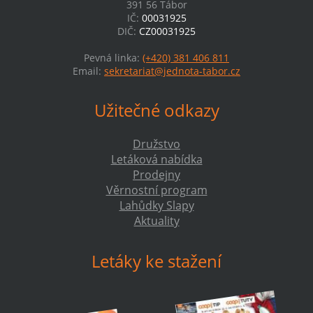
391 56 Tábor
IČ:
00031925
DIČ:
CZ00031925
Pevná linka:
(+420) 381 406 811
Email:
sekretariat@jednota-tabor.cz
Užitečné odkazy
Družstvo
Letáková nabídka
Prodejny
Věrnostní program
Lahůdky Slapy
Aktuality
Letáky ke stažení