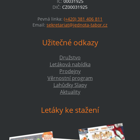
IČ:
00031925
DIČ:
CZ00031925
Pevná linka:
(+420) 381 406 811
Email:
sekretariat@jednota-tabor.cz
Užitečné odkazy
Družstvo
Letáková nabídka
Prodejny
Věrnostní program
Lahůdky Slapy
Aktuality
Letáky ke stažení