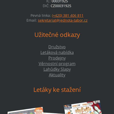
IČ:
00031925
DIČ:
CZ00031925
Pevná linka:
(+420) 381 406 811
Email:
sekretariat@jednota-tabor.cz
Užitečné odkazy
Družstvo
Letáková nabídka
Prodejny
Věrnostní program
Lahůdky Slapy
Aktuality
Letáky ke stažení