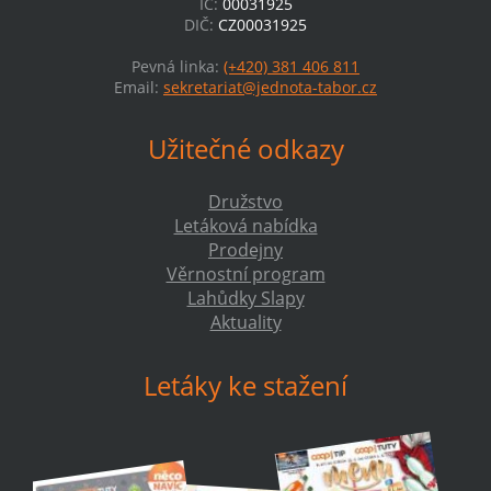
IČ:
00031925
DIČ:
CZ00031925
Pevná linka:
(+420) 381 406 811
Email:
sekretariat@jednota-tabor.cz
Užitečné odkazy
Družstvo
Letáková nabídka
Prodejny
Věrnostní program
Lahůdky Slapy
Aktuality
Letáky ke stažení