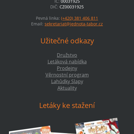
IČ:
00031925
DIČ:
CZ00031925
Pevná linka:
(+420) 381 406 811
Email:
sekretariat@jednota-tabor.cz
Užitečné odkazy
Družstvo
Letáková nabídka
Prodejny
Věrnostní program
Lahůdky Slapy
Aktuality
Letáky ke stažení