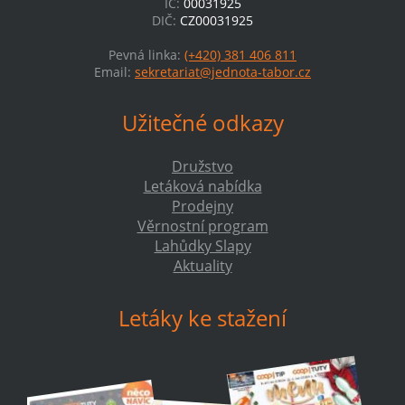
IČ:
00031925
DIČ:
CZ00031925
Pevná linka:
(+420) 381 406 811
Email:
sekretariat@jednota-tabor.cz
Užitečné odkazy
Družstvo
Letáková nabídka
Prodejny
Věrnostní program
Lahůdky Slapy
Aktuality
Letáky ke stažení