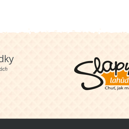
ůdky
nách