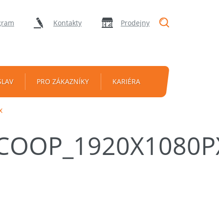
"Vyhledávání
gram
Kontakty
Prodejny
SLAV
PRO ZÁKAZNÍKY
KARIÉRA
x
COOP_1920X1080P