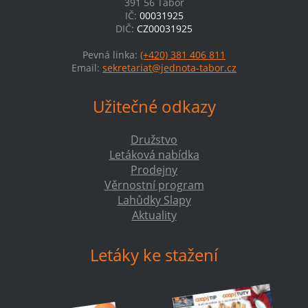
391 56 Tábor
IČ:
00031925
DIČ:
CZ00031925
Pevná linka:
(+420) 381 406 811
Email:
sekretariat@jednota-tabor.cz
Užitečné odkazy
Družstvo
Letáková nabídka
Prodejny
Věrnostní program
Lahůdky Slapy
Aktuality
Letáky ke stažení