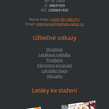
391 56 Tábor
IČ:
00031925
DIČ:
CZ00031925
Pevná linka:
(+420) 381 406 811
Email:
sekretariat@jednota-tabor.cz
Užitečné odkazy
Družstvo
Letáková nabídka
Prodejny
Věrnostní program
Lahůdky Slapy
Aktuality
Letáky ke stažení