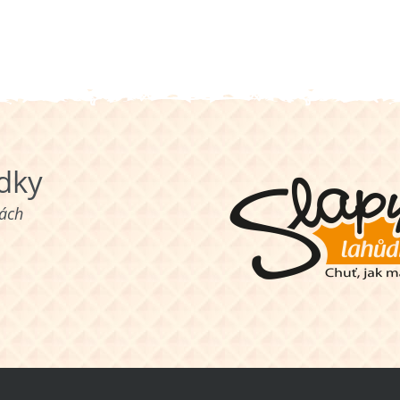
ůdky
nách