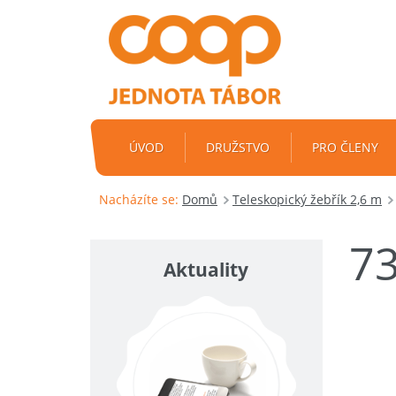
ÚVOD
DRUŽSTVO
PRO ČLENY
Nacházíte se:
Domů
Teleskopický žebřík 2,6 m
7
Aktuality