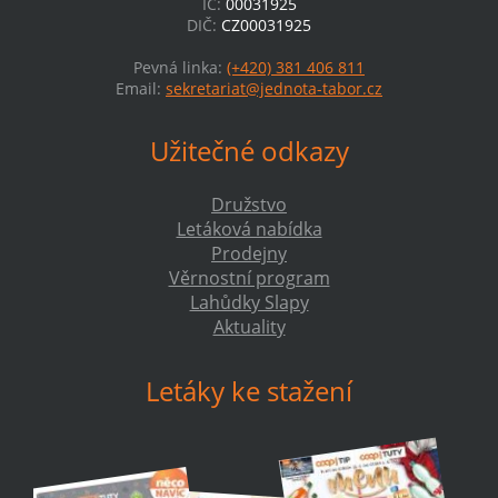
IČ:
00031925
DIČ:
CZ00031925
Pevná linka:
(+420) 381 406 811
Email:
sekretariat@jednota-tabor.cz
Užitečné odkazy
Družstvo
Letáková nabídka
Prodejny
Věrnostní program
Lahůdky Slapy
Aktuality
Letáky ke stažení