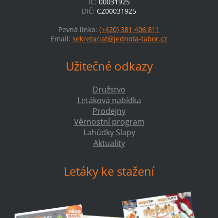
IČ:
00031925
DIČ:
CZ00031925
Pevná linka:
(+420) 381 406 811
Email:
sekretariat@jednota-tabor.cz
Užitečné odkazy
Družstvo
Letáková nabídka
Prodejny
Věrnostní program
Lahůdky Slapy
Aktuality
Letáky ke stažení