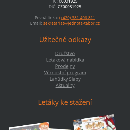
IČ:
00031925
DIČ:
CZ00031925
Pevná linka:
(+420) 381 406 811
Email:
sekretariat@jednota-tabor.cz
Užitečné odkazy
Družstvo
Letáková nabídka
Prodejny
Věrnostní program
Lahůdky Slapy
Aktuality
Letáky ke stažení