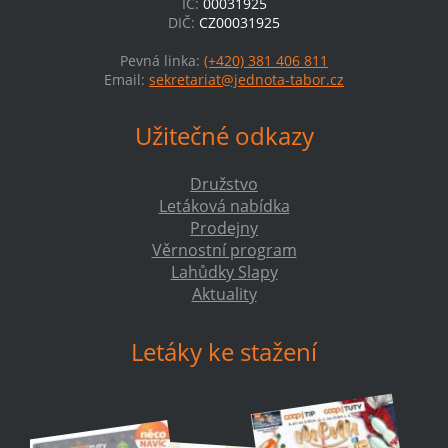
IČ:
00031925
DIČ:
CZ00031925
Pevná linka:
(+420) 381 406 811
Email:
sekretariat@jednota-tabor.cz
Užitečné odkazy
Družstvo
Letáková nabídka
Prodejny
Věrnostní program
Lahůdky Slapy
Aktuality
Letáky ke stažení