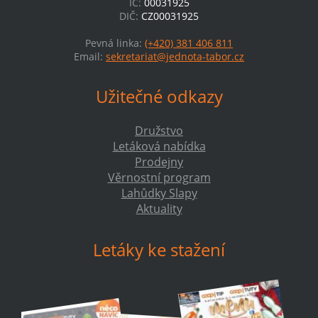
IČ:
00031925
DIČ:
CZ00031925
Pevná linka:
(+420) 381 406 811
Email:
sekretariat@jednota-tabor.cz
Užitečné odkazy
Družstvo
Letáková nabídka
Prodejny
Věrnostní program
Lahůdky Slapy
Aktuality
Letáky ke stažení