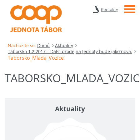
Menu
Kontakty
Nacházíte se:
Domů
Aktuality
Táborsko 1.2.2017 – Další prodejna Jednoty bude jako nová.
Taborsko_Mlada_Vozice
TABORSKO_MLADA_VOZIC
Aktuality