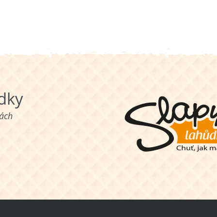
ůdky
nách