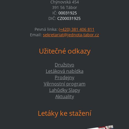
Chýnovská 454
391 56 Tábor
IČ:
00031925
DIČ:
CZ00031925
Pevná linka:
(+420) 381 406 811
Email:
sekretariat@jednota-tabor.cz
Užitečné odkazy
Družstvo
Letáková nabídka
Prodejny
Věrnostní program
Lahůdky Slapy
Aktuality
Letáky ke stažení