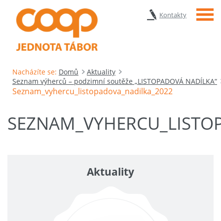
Menu
Kontakty
Nacházíte se:
Domů
Aktuality
Seznam výherců – podzimní soutěže „LISTOPADOVÁ NADÍLKA“
Seznam_vyhercu_listopadova_nadilka_2022
SEZNAM_VYHERCU_LISTO
Aktuality