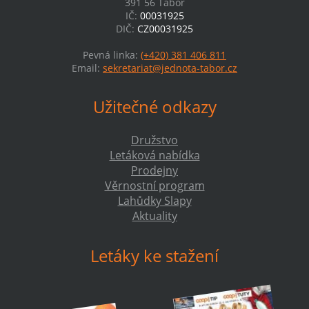
391 56 Tábor
IČ:
00031925
DIČ:
CZ00031925
Pevná linka:
(+420) 381 406 811
Email:
sekretariat@jednota-tabor.cz
Užitečné odkazy
Družstvo
Letáková nabídka
Prodejny
Věrnostní program
Lahůdky Slapy
Aktuality
Letáky ke stažení