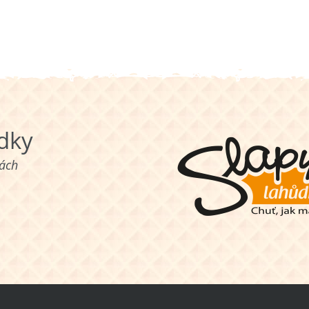
ůdky
nách