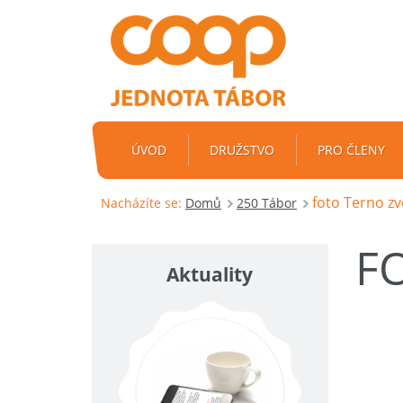
ÚVOD
DRUŽSTVO
PRO ČLENY
foto Terno z
Nacházíte se:
Domů
250 Tábor
F
Aktuality