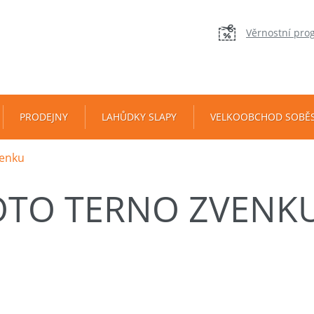
Věrnostní pro
PRODEJNY
LAHŮDKY SLAPY
VELKOOBCHOD SOBĚ
venku
OTO TERNO ZVENK