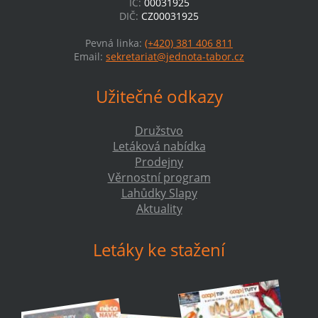
IČ:
00031925
DIČ:
CZ00031925
Pevná linka:
(+420) 381 406 811
Email:
sekretariat@jednota-tabor.cz
Užitečné odkazy
Družstvo
Letáková nabídka
Prodejny
Věrnostní program
Lahůdky Slapy
Aktuality
Letáky ke stažení