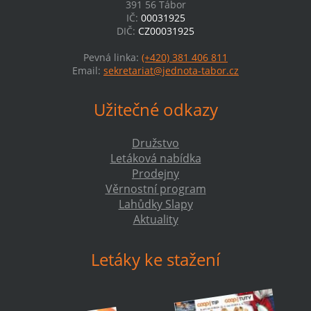
391 56 Tábor
IČ:
00031925
DIČ:
CZ00031925
Pevná linka:
(+420) 381 406 811
Email:
sekretariat@jednota-tabor.cz
Užitečné odkazy
Družstvo
Letáková nabídka
Prodejny
Věrnostní program
Lahůdky Slapy
Aktuality
Letáky ke stažení