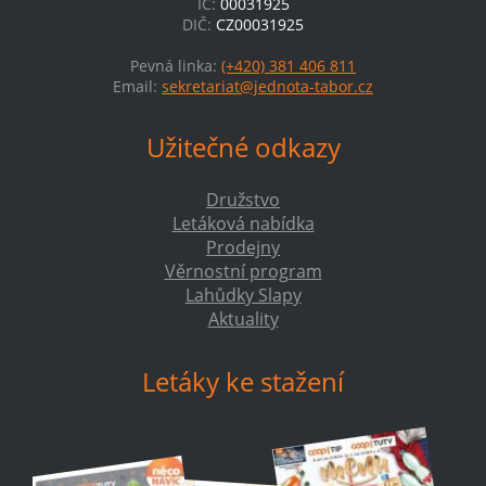
IČ:
00031925
DIČ:
CZ00031925
Pevná linka:
(+420) 381 406 811
Email:
sekretariat@jednota-tabor.cz
Užitečné odkazy
Družstvo
Letáková nabídka
Prodejny
Věrnostní program
Lahůdky Slapy
Aktuality
Letáky ke stažení