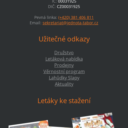
IČ:
00031925
DIČ:
CZ00031925
Pevná linka:
(+420) 381 406 811
Email:
sekretariat@jednota-tabor.cz
Užitečné odkazy
Družstvo
Letáková nabídka
Prodejny
Věrnostní program
Lahůdky Slapy
Aktuality
Letáky ke stažení