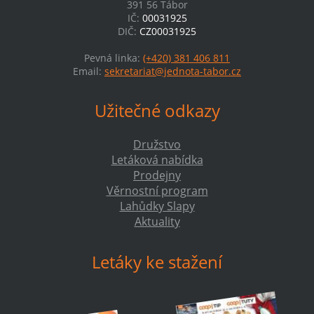
391 56 Tábor
IČ:
00031925
DIČ:
CZ00031925
Pevná linka:
(+420) 381 406 811
Email:
sekretariat@jednota-tabor.cz
Užitečné odkazy
Družstvo
Letáková nabídka
Prodejny
Věrnostní program
Lahůdky Slapy
Aktuality
Letáky ke stažení