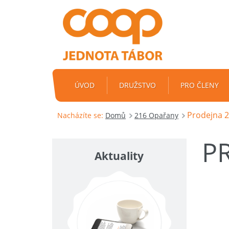
ÚVOD
DRUŽSTVO
PRO ČLENY
Prodejna 
Nacházíte se:
Domů
216 Opařany
P
Aktuality