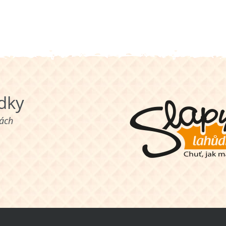
ůdky
nách