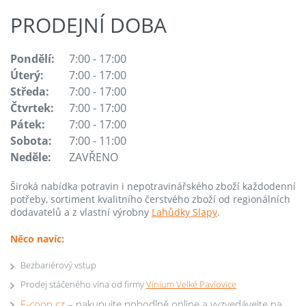
PRODEJNÍ DOBA
Pondělí:
7:00 - 17:00
Úterý:
7:00 - 17:00
Středa:
7:00 - 17:00
Čtvrtek:
7:00 - 17:00
Pátek:
7:00 - 17:00
Sobota:
7:00 - 11:00
Neděle:
ZAVŘENO
Široká nabídka potravin i nepotravinářského zboží každodenní
potřeby, sortiment kvalitního čerstvého zboží od regionálních
dodavatelů a z vlastní výrobny
Lahůdky Slapy
.
Něco navíc:
Bezbariérový vstup
Prodej stáčeného vína od firmy
Vinium Velké Pavlovice
E-coop.cz
– nakupujte pohodlně online a vyzvedávejte na