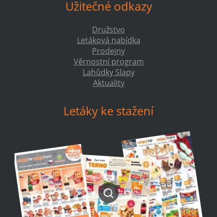
Užitečné odkazy
Družstvo
Letáková nabídka
Prodejny
Věrnostní program
Lahůdky Slapy
Aktuality
Letáky ke stažení