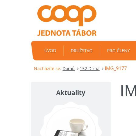
ÚVOD
DRUŽSTVO
PRO ČLENY
IMG_9177
Nacházíte se:
Domů
152 Dírná
I
Aktuality