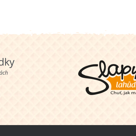
ůdky
nách