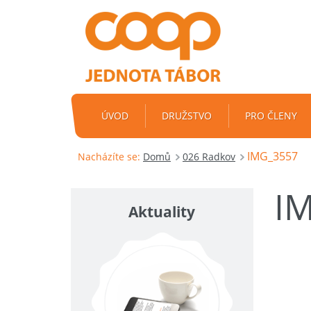
ÚVOD
DRUŽSTVO
PRO ČLENY
IMG_3557
Nacházíte se:
Domů
026 Radkov
I
Aktuality