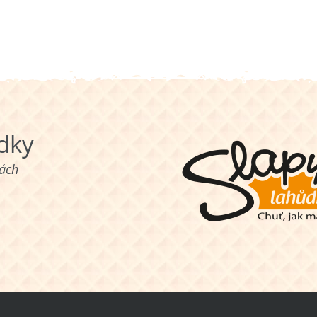
ůdky
nách