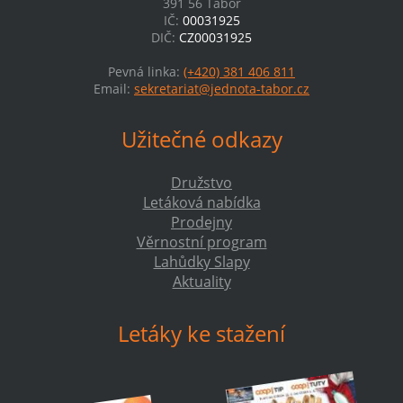
391 56 Tábor
IČ:
00031925
DIČ:
CZ00031925
Pevná linka:
(+420) 381 406 811
Email:
sekretariat@jednota-tabor.cz
Užitečné odkazy
Družstvo
Letáková nabídka
Prodejny
Věrnostní program
Lahůdky Slapy
Aktuality
Letáky ke stažení