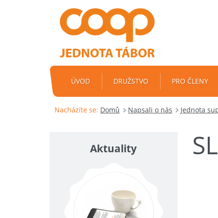
ÚVOD
DRUŽSTVO
PRO ČLENY
Nacházíte se:
Domů
Napsali o nás
Jednota sup
S
Aktuality