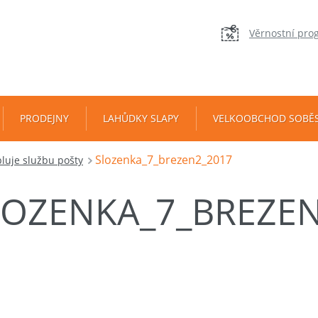
Věrnostní pro
PRODEJNY
LAHŮDKY SLAPY
VELKOOBCHOD SOBĚ
Slozenka_7_brezen2_2017
luje službu pošty
LOZENKA_7_BREZEN