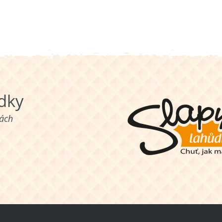
ůdky
nách