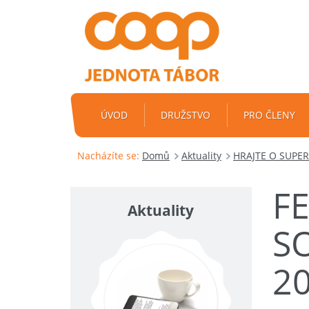
ÚVOD
DRUŽSTVO
PRO ČLENY
Nacházíte se:
Domů
Aktuality
HRAJTE O SUPER
F
Aktuality
S
2