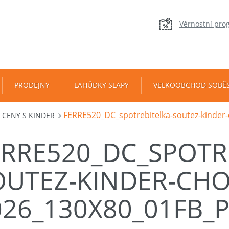
Věrnostní pro
PRODEJNY
LAHŮDKY SLAPY
VELKOOBCHOD SOBĚ
FERRE520_DC_spotrebitelka-soutez-kinder
 CENY S KINDER
ERRE520_DC_SPOTR
OUTEZ-KINDER-CHO
026_130X80_01FB_