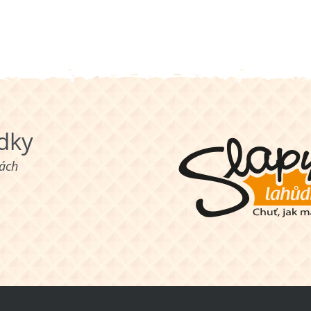
ůdky
nách