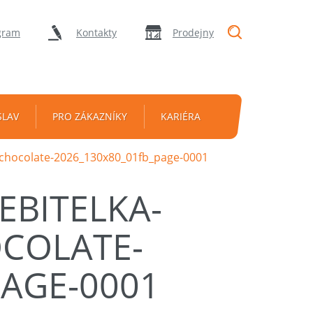
"Vyhledávání
gram
Kontakty
Prodejny
SLAV
PRO ZÁKAZNÍKY
KARIÉRA
-chocolate-2026_130x80_01fb_page-0001
EBITELKA-
COLATE-
PAGE-0001