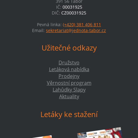
391 56 Tábor
IČ:
00031925
DIČ:
CZ00031925
Pevná linka:
(+420) 381 406 811
Email:
sekretariat@jednota-tabor.cz
Užitečné odkazy
Družstvo
Letáková nabídka
Prodejny
Věrnostní program
Lahůdky Slapy
Aktuality
Letáky ke stažení