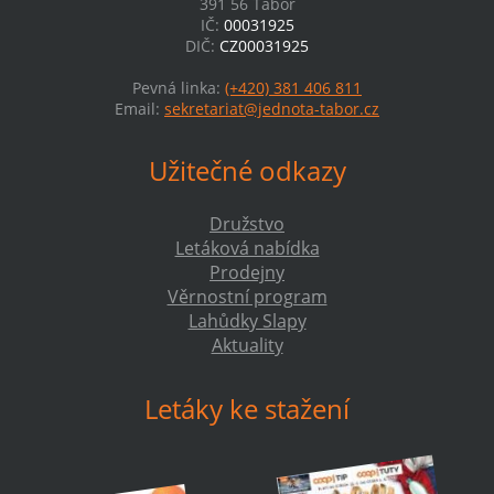
391 56 Tábor
IČ:
00031925
DIČ:
CZ00031925
Pevná linka:
(+420) 381 406 811
Email:
sekretariat@jednota-tabor.cz
Užitečné odkazy
Družstvo
Letáková nabídka
Prodejny
Věrnostní program
Lahůdky Slapy
Aktuality
Letáky ke stažení