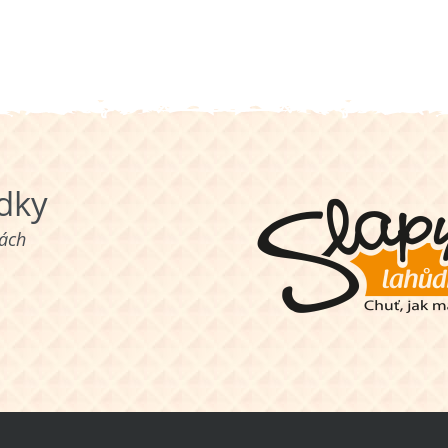
ůdky
nách