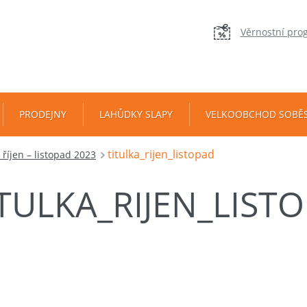
Věrnostní pro
PRODEJNY
LAHŮDKY SLAPY
VELKOOBCHOD SOBĚ
titulka_rijen_listopad
íjen – listopad 2023
ITULKA_RIJEN_LIST