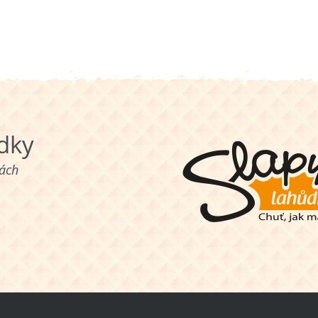
ůdky
nách