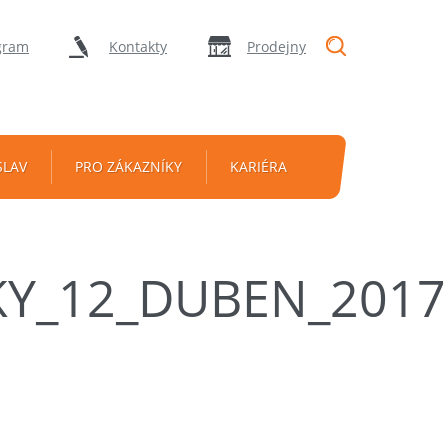
"Vyhledávání
gram
Kontakty
Prodejny
SLAV
PRO ZÁKAZNÍKY
KARIÉRA
KY_12_DUBEN_2017