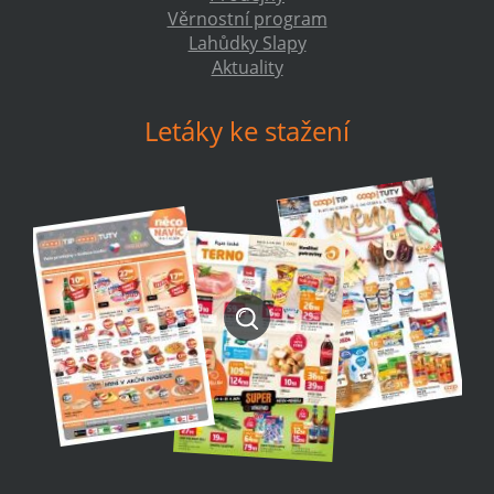
Věrnostní program
Lahůdky Slapy
Aktuality
Letáky ke stažení