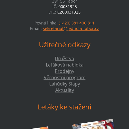
391 56 Tábor
IČ:
00031925
DIČ:
CZ00031925
Pevná linka:
(+420) 381 406 811
Email:
sekretariat@jednota-tabor.cz
Užitečné odkazy
Družstvo
Letáková nabídka
Prodejny
Věrnostní program
Lahůdky Slapy
Aktuality
Letáky ke stažení