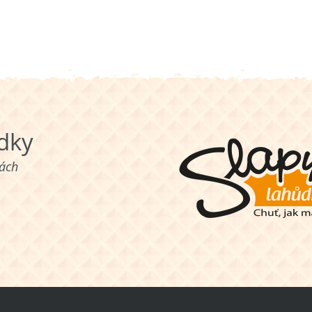
ůdky
nách