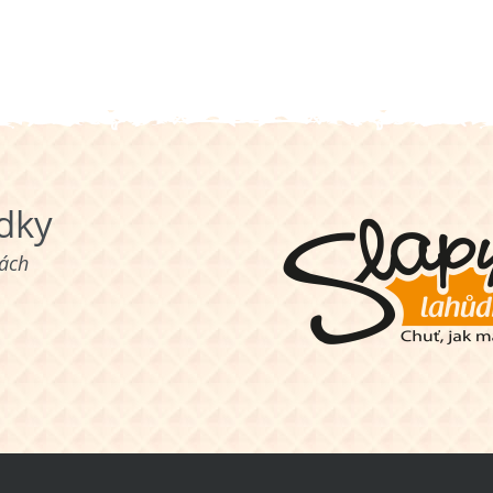
ůdky
nách