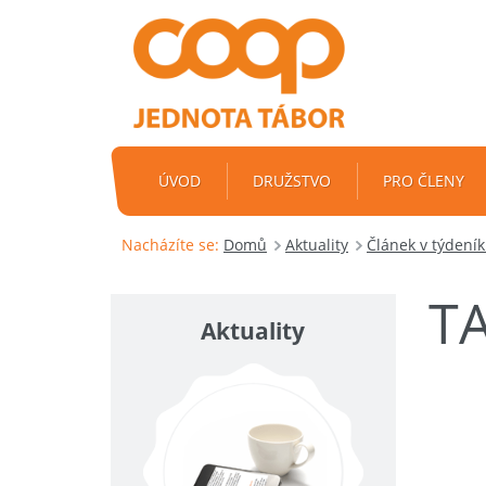
ÚVOD
DRUŽSTVO
PRO ČLENY
Nacházíte se:
Domů
Aktuality
Článek v týdení
T
Aktuality