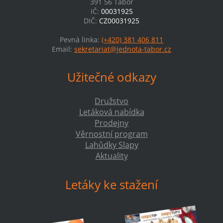
391 56 Tábor
IČ:
00031925
DIČ:
CZ00031925
Pevná linka:
(+420) 381 406 811
Email:
sekretariat@jednota-tabor.cz
Užitečné odkazy
Družstvo
Letáková nabídka
Prodejny
Věrnostní program
Lahůdky Slapy
Aktuality
Letáky ke stažení