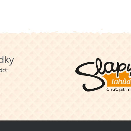
ůdky
nách