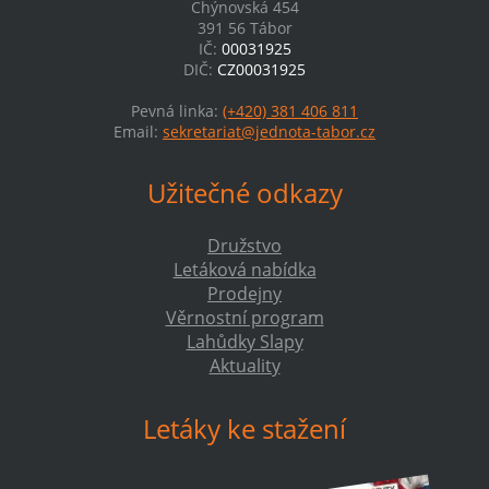
Chýnovská 454
391 56 Tábor
IČ:
00031925
DIČ:
CZ00031925
Pevná linka:
(+420) 381 406 811
Email:
sekretariat@jednota-tabor.cz
Užitečné odkazy
Družstvo
Letáková nabídka
Prodejny
Věrnostní program
Lahůdky Slapy
Aktuality
Letáky ke stažení