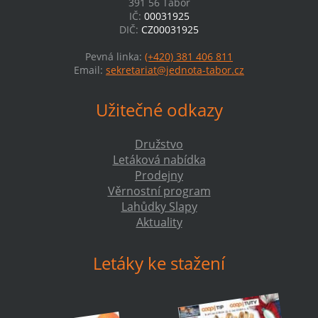
391 56 Tábor
IČ:
00031925
DIČ:
CZ00031925
Pevná linka:
(+420) 381 406 811
Email:
sekretariat@jednota-tabor.cz
Užitečné odkazy
Družstvo
Letáková nabídka
Prodejny
Věrnostní program
Lahůdky Slapy
Aktuality
Letáky ke stažení