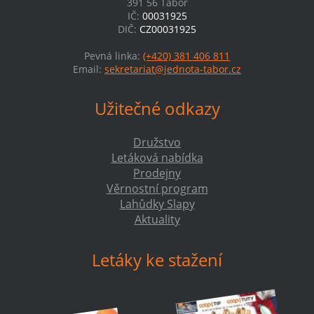
391 56 Tábor
IČ:
00031925
DIČ:
CZ00031925
Pevná linka:
(+420) 381 406 811
Email:
sekretariat@jednota-tabor.cz
Užitečné odkazy
Družstvo
Letáková nabídka
Prodejny
Věrnostní program
Lahůdky Slapy
Aktuality
Letáky ke stažení