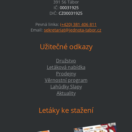
391 56 Tábor
IČ:
00031925
DIČ:
CZ00031925
Pevná linka:
(+420) 381 406 811
Email:
sekretariat@jednota-tabor.cz
Užitečné odkazy
Družstvo
Letáková nabídka
Prodejny
Věrnostní program
Lahůdky Slapy
Aktuality
Letáky ke stažení