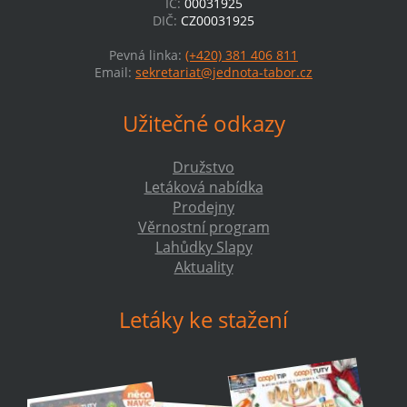
IČ:
00031925
DIČ:
CZ00031925
Pevná linka:
(+420) 381 406 811
Email:
sekretariat@jednota-tabor.cz
Užitečné odkazy
Družstvo
Letáková nabídka
Prodejny
Věrnostní program
Lahůdky Slapy
Aktuality
Letáky ke stažení